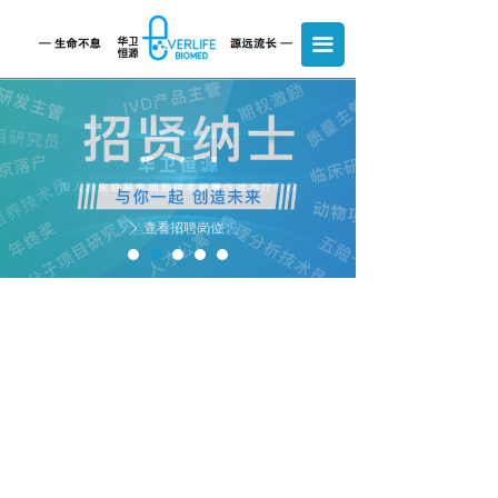
关于我们
끀
免疫豁免
产品管线
疾病领域
职业发展
查看招聘岗位
点击查看公司概况
ꄲ
ꄲ
新闻中心